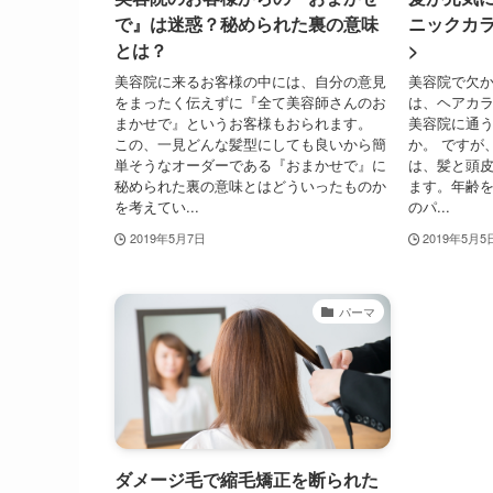
で』は迷惑？秘められた裏の意味
ニックカ
とは？
>
美容院に来るお客様の中には、自分の意見
美容院で欠
をまったく伝えずに『全て美容師さんのお
は、ヘアカラ
まかせで』というお客様もおられます。
美容院に通
この、一見どんな髪型にしても良いから簡
か。 ですが
単そうなオーダーである『おまかせで』に
は、髪と頭
秘められた裏の意味とはどういったものか
ます。年齢
を考えてい...
のパ...
2019年5月7日
2019年5月5
パーマ
ダメージ毛で縮毛矯正を断られた