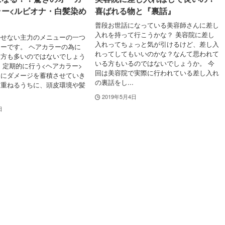
ラー<ルビオナ・白髪染め
喜ばれる物と『裏話』
普段お世話になっている美容師さんに差し
入れを持って行こうかな？ 美容院に差し
かせない主力のメニューの一つ
入れってちょっと気が引けるけど、差し入
ーです。 ヘアカラーの為に
れってしてもいいのかな？なんて思われて
う方も多いのではないでしょう
いる方もいるのではないでしょうか。 今
、定期的に行う<ヘアカラー>
回は美容院で実際に行われている差し入れ
皮にダメージを蓄積させていき
の裏話をし...
を重ねるうちに、頭皮環境や髪
2019年5月4日
日