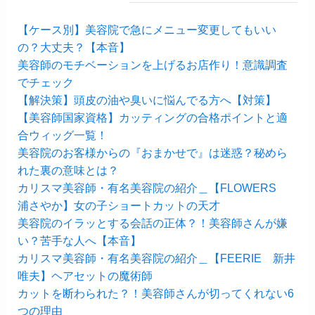
【ケース別】美容院で急にメニュー変更してもいい
の？大丈夫？【本音】
美容師のモチベーションを上げるお店作り！意識調査
でチェック
【解決策】頭皮の油や臭いに悩んでる方へ【対策】
【美容師国家資格】カッティングの合格ポイントと適
合ウィッグ一覧！
美容院のお客様からの『おまかせで』は迷惑？秘めら
れた裏の意味とは？
カリスマ美容師・有名美容院の紹介＿【FLOWERS
浦さやか】女の子ショートカットの天才
美容院のイラッとする会話の正体？！美容師さんが嫌
い？苦手な人へ【本音】
カリスマ美容師・有名美容院の紹介＿【FEERIE 新井
唯夫】ヘアセットの魔術師
カットを断わられた？！美容師さんが切ってくれない6
つの理由