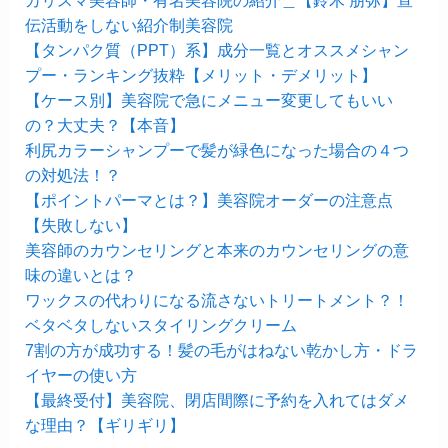
カリスマ美容師・有名美容院の紹介＿【鈴木 朋弥】宣
伝活動をしない紹介制美容院
【タンパク質（PPT）系】成分一覧とオススメシャン
プー・ランキング抜粋【メリット・デメリット】
【ケース別】美容院で急にメニュー変更してもいい
の？大丈夫？【本音】
利尻カラーシャンプーで髪が緑色になった場合の４つ
の対処法！？
【ポイントパーマとは？】美容院オーダーの注意点
【失敗しない】
美容師のカウンセリングと本来のカウンセリングの意
味の違いとは？
ワックスの代わりになる流さないトリートメント？！
ベタベタしないスタイリングクリーム
7割の方が成功する！髪の毛がはねない乾かし方・ドラ
イヤーの使い方
【最終受付】美容院、閉店間際に予約を入れてはダメ
な理由？【ギリギリ】