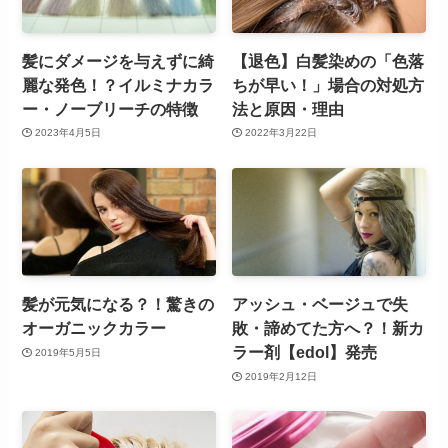
髪にダメージを与えずに綺
【退色】白髪染めの「色落
麗な発色！？イルミナカラ
ちが早い！」場合の対処方
ー・ノーブリーチの特徴
法と原因・理由
2023年4月5日
2022年3月22日
髪が元気になる？！驚きの
アッシュ・ベージュで失
オーガニックカラー
敗・諦めてた方へ？！新カ
ラー剤【edol】発売
2019年5月5日
2019年2月12日